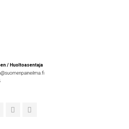
en / Huoltoasentaja
en@
suomenpaineilma.fi
5