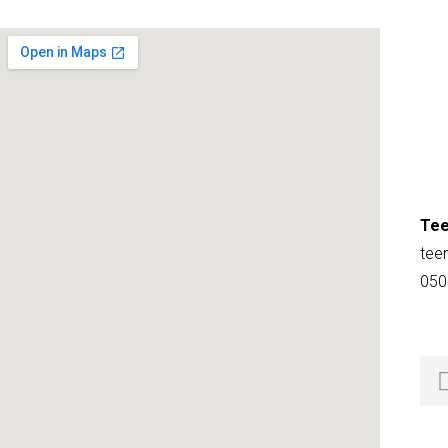
Tee
tee
050