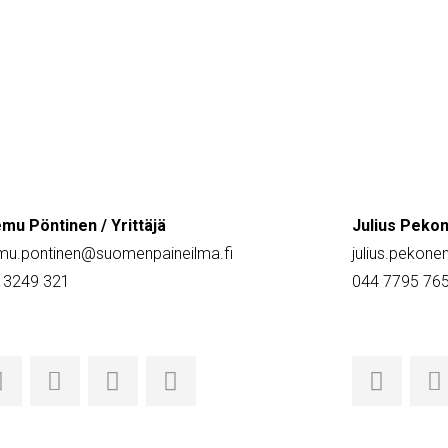
mu Pöntinen / Yrittäjä
Julius Pekon
mu.pontinen@suomenpaineilma.fi
julius.pekon
 3249 321
044 7795 76